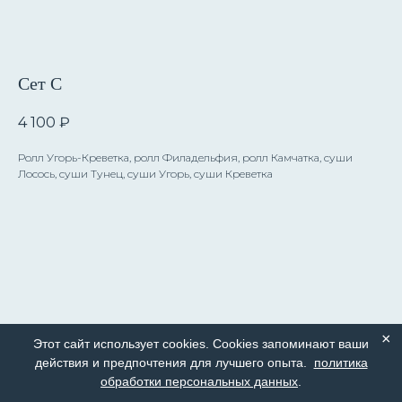
Сет С
4 100
₽
Ролл Угорь-Креветка, ролл Филадельфия, ролл Камчатка, суши
Лосось, суши Тунец, суши Угорь, суши Креветка
×
Этот сайт использует cookies. Cookies запоминают ваши
действия и предпочтения для лучшего опыта.
политика
обработки персональных данных
.